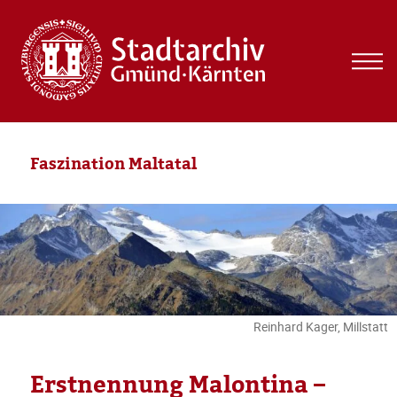
MEN
UND
WIDG
Faszination Maltatal
Reinhard Kager, Millstatt
Erstnennung Malontina –