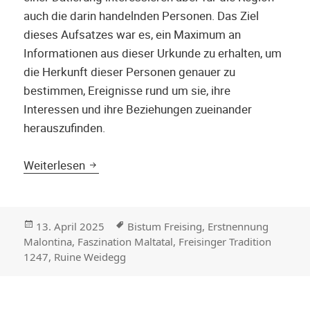
auch die darin handelnden Personen. Das Ziel
dieses Aufsatzes war es, ein Maximum an
Informationen aus dieser Urkunde zu erhalten, um
die Herkunft dieser Personen genauer zu
bestimmen, Ereignisse rund um sie, ihre
Interessen und ihre Beziehungen zueinander
herauszufinden.
Erstnennung Malontina – Urkundliche Name
Weiterlesen
Veröffentlicht
Stichwörter
13. April 2025
Bistum Freising
,
Erstnennung
am
Malontina
,
Faszination Maltatal
,
Freisinger Tradition
1247
,
Ruine Weidegg