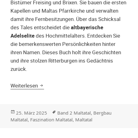
Bistümer Freising und Brixen. Sie bauen die ersten
Kapellen und Maltas Pfarrkirche und verwalten
damit ihre Fernbesitzungen. Über das Schicksal
des Tales entscheidet die
altbayerische
Adelselite
des Hochmittelalters. Entdecken Sie
die bemerkenswerten Persönlichkeiten hinter
ihren Namen. Dieses Buch holt ihre Geschichten
und ihre stolzen Ritterburgen ins Gedächtnis
zurück.
Band 2 Maltatal: Ein Scheinwerfer ins Mitte
Weiterlesen
Veröffentlicht
Stichwörter
25. März 2025
Band 2 Maltatal
,
Bergbau
am
Maltatal
,
Faszination Maltatal
,
Maltatal