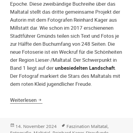
Epoche. Diese zweibändige Buchreihe über das
Maltatal stellt das dritte gemeinsame Projekt der
Autorin mit dem Fotografen Reinhard Kager aus
Millstatt dar. Wie schon im 2017 erschienenen
Stadtführer Gmünds teilen sich Text und Fotos je
zur Hälfte den Buchumfang von 248 Seiten. Die
neue Fotoserie ist ein Weckruf für die Schönheiten
der Region Lieser-/Maltatal. Der Schwerpunkt in
Band 1 liegt auf der
unbesiedelten Landschaft
.
Der Fotograf markiert die Stars des Maltatals mit
dem roten Kleid jugendlicher Freude.
Eine Weihnachtsüberraschung aus dem Sta
Weiterlesen
Veröffentlicht
Stichwörter
14. November 2024
Faszination Maltatal
,
am
Fotografie
,
Maltatal
,
Reinhard Kager
,
Streufunde
,